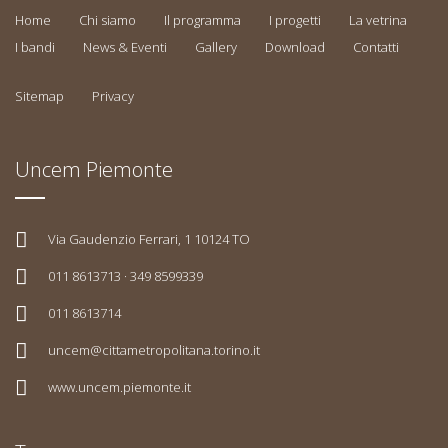
Home
Chi siamo
Il programma
I progetti
La vetrina
I bandi
News & Eventi
Gallery
Download
Contatti
Sitemap
Privacy
Uncem Piemonte
Via Gaudenzio Ferrari, 1 10124 TO
011 8613713 · 349 8599339
011 8613714
uncem@cittametropolitana.torino.it
www.uncem.piemonte.it