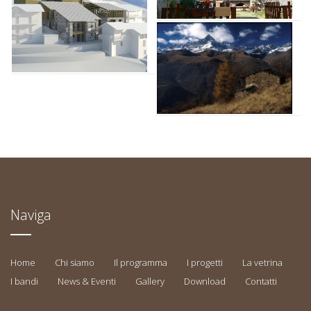
Naviga
Home
Chi siamo
Il programma
I progetti
La vetrina
I bandi
News & Eventi
Gallery
Download
Contatti