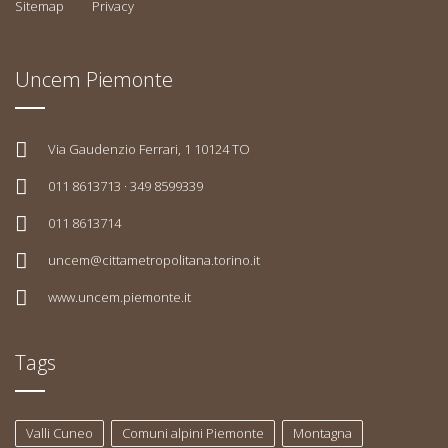
Sitemap
Privacy
Uncem Piemonte
Via Gaudenzio Ferrari, 1 10124 TO
011 8613713 · 349 8599339
011 8613714
uncem@cittametropolitana.torino.it
www.uncem.piemonte.it
Tags
Valli Cuneo
Comuni alpini Piemonte
Montagna