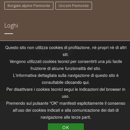
Borgate alpine Piemonte
Uncem Piemonte
Loghi
Questo sito non utilizza cookies di profilazione, nè propri nè di altri
Con il supporto di
siti.
Vengono utilizzati cookies tecnici per consentirti una più facile
Con il patrocinio di
fruizione di alcune funzionalità del sito.
L'informativa dettagliata sulla navigazione di questo sito è
consultabile
cliccando qui
.
Per disattivare i cookies tecnici segui le indicazioni del browser in
Copyright © 2026 Uncem Piemonte. Creato da
etinet.it
uso.
Premendo sul pulsante "OK" manifesti esplicitamente il consenso
all'uso dei cookies indicati e alla comunicazione dei dati di
navigazione alle terze parti.
OK