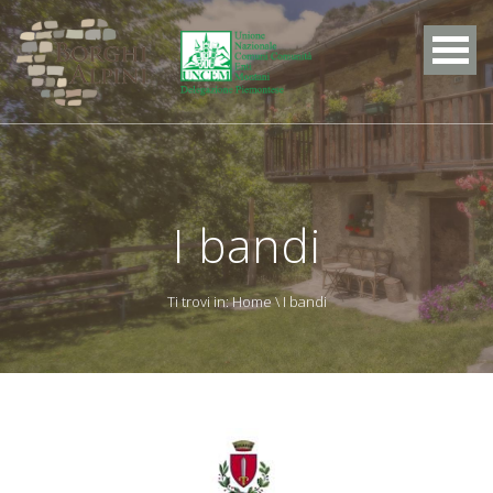
I bandi
Ti trovi in:
Home
\ I bandi