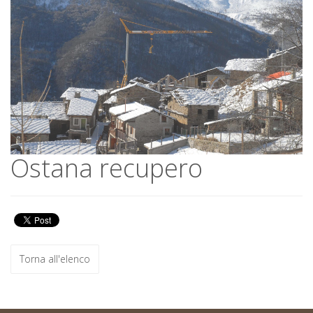
Ostana recupero
Ostana recupero
Torna all'elenco