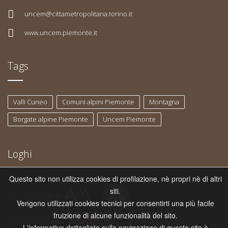
uncem@cittametropolitana.torino.it
www.uncem.piemonte.it
Tags
Valli Cuneo
Comuni alpini Piemonte
Montagna
Borgate alpine Piemonte
Uncem Piemonte
Loghi
Questo sito non utilizza cookies di profilazione, nè propri nè di altri
siti.
Con il supporto di
Vengono utilizzati cookies tecnici per consentirti una più facile
fruizione di alcune funzionalità del sito.
Con il patrocinio di
L'informativa dettagliata sulla navigazione di questo sito è