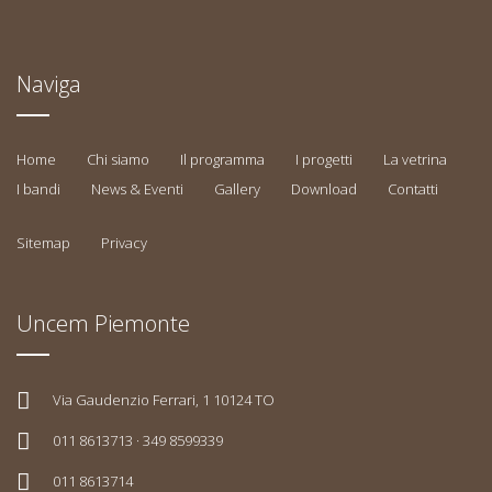
Naviga
Home
Chi siamo
Il programma
I progetti
La vetrina
I bandi
News & Eventi
Gallery
Download
Contatti
Sitemap
Privacy
Uncem Piemonte
Via Gaudenzio Ferrari, 1 10124 TO
011 8613713 · 349 8599339
011 8613714