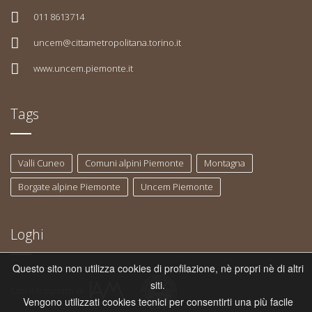
011 8613714
uncem@cittametropolitana.torino.it
www.uncem.piemonte.it
Tags
Valli Cuneo
Comuni alpini Piemonte
Montagna
Borgate alpine Piemonte
Uncem Piemonte
Loghi
Questo sito non utilizza cookies di profilazione, nè propri nè di altri
siti.
Con il supporto di
Vengono utilizzati cookies tecnici per consentirti una più facile