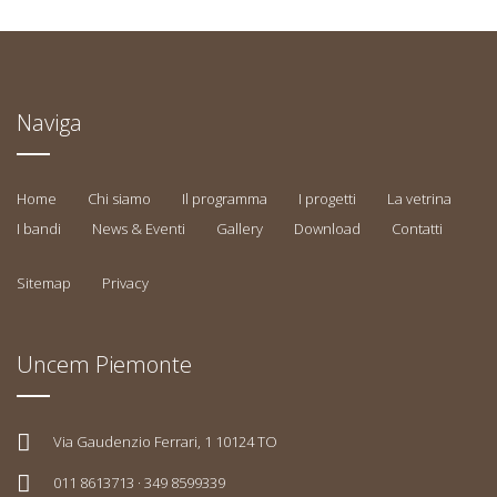
Naviga
Home
Chi siamo
Il programma
I progetti
La vetrina
I bandi
News & Eventi
Gallery
Download
Contatti
Sitemap
Privacy
Uncem Piemonte
Via Gaudenzio Ferrari, 1 10124 TO
011 8613713 · 349 8599339